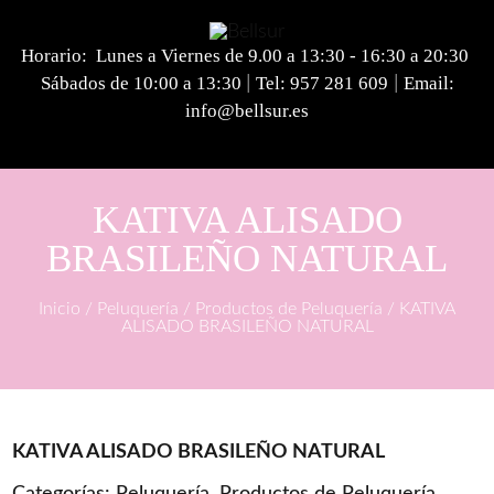
Horario: Lunes a Viernes de 9.00 a 13:30 - 16:30 a 20:30
Sábados de 10:00 a 13:30
Tel:
957 281 609
Email:
|
|
info@bellsur.es
KATIVA ALISADO
BRASILEÑO NATURAL
Inicio
/
Peluquería
/
Productos de Peluquería
/ KATIVA
ALISADO BRASILEÑO NATURAL
KATIVA ALISADO BRASILEÑO NATURAL